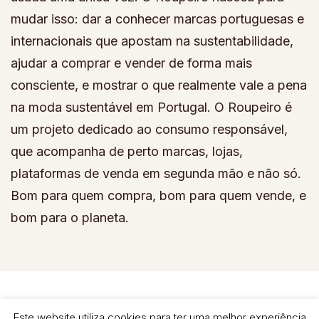
mudar isso: dar a conhecer marcas portuguesas e
internacionais que apostam na sustentabilidade,
ajudar a comprar e vender de forma mais
consciente, e mostrar o que realmente vale a pena
na moda sustentável em Portugal. O Roupeiro é
um projeto dedicado ao consumo responsável,
que acompanha de perto marcas, lojas,
plataformas de venda em segunda mão e não só.
Bom para quem compra, bom para quem vende, e
bom para o planeta.
© Copyright 2026
Roupeiro
. All Rights Reserved.
Fashion
Magazine | Developed By
Blossom Themes
.
Powered by
Este website utiliza cookies para ter uma melhor experiência