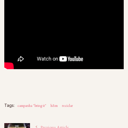
Tags:
campanha "bring it"
h&m
reciclar
Previous Article